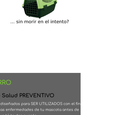
RRO
e Salud PREVENTIVO
diseñados para SER UTILIZADOS con el fin
 las enfermedades de tu mascota antes de