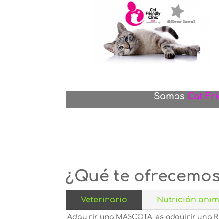
Somo
s
Cat Fri
¿Qué te ofrecemo
Veterinario
Nutrición anim
Adquirir una MASCOTA, es adquirir un