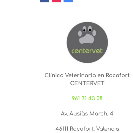
Clínica Veterinaria en Rocafort
CENTERVET
961 31 43 08
Av. Ausiàs March, 4
46111 Rocafort, Valenc
ia