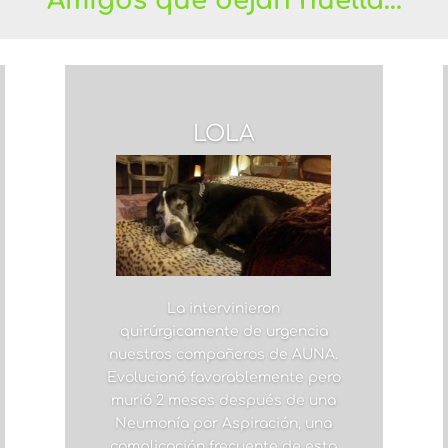
Amigos que dejan huella…
LOLA
La intervinieron
quirúrgicamente de urgencia
nuestros compañeros de AUNA.
Evolucionó favorablemente pero
murió 2 meses después de una
Neumonía por Aspiración, una
complicación frecuente de esta