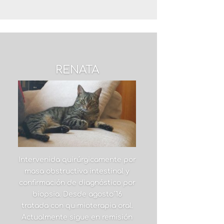
RENATA
Intervenida quirúrgicamente por
masa obstructiva intestinal y
confirmación de diagnóstico por
biopsia. Desde agosto´16
tratada con quimioterapia oral.
Actualmente sigue en remisión