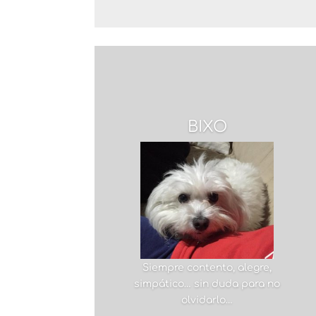
BIXO
Siempre contento, alegre,
simpático… sin duda para no
olvidarlo…